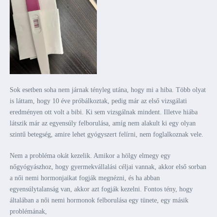
Sok esetben soha nem járnak tényleg utána, hogy mi a hiba. Több olyat
is láttam, hogy 10 éve próbálkoztak, pedig már az első vizsgálati
eredményen ott volt a bibi. Ki sem vizsgálnak mindent. Illetve hiába
látszik már az egyensúly felborulása, amíg nem alakult ki egy olyan
szintű betegség, amire lehet gyógyszert felírni, nem foglalkoznak vele.
Nem a probléma okát kezelik. Amikor a hölgy elmegy egy
nőgyógyászhoz, hogy gyermekvállalási céljai vannak, akkor első sorban
a női nemi hormonjaikat fogják megnézni, és ha abban
egyensúlytalanság van, akkor azt fogják kezelni. Fontos tény, hogy
általában a női nemi hormonok felborulása egy tünete, egy másik
problémának,