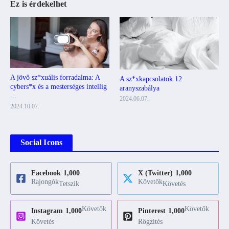
Ez is érdekelhet
A jövő sz*xuális forradalma: A
A sz*xkapcsolatok 12
cybers*x és a mesterséges intellig
aranyszabálya
...
2024.06.07.
2024.10.07.
Social Icons
Facebook
1,000
X (Twitter)
1,000
Rajongók
Követők
Tetszik
Követés
Követők
Követők
Instagram
1,000
Pinterest
1,000
Követés
Rögzítés