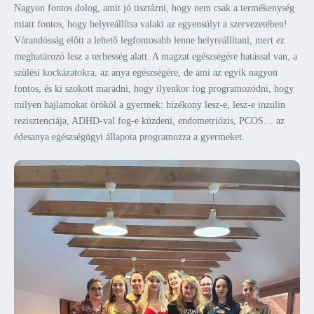
Nagyon fontos dolog, amit jó tisztázni, hogy nem csak a termékenység
miatt fontos, hogy helyreállítsa valaki az egyensúlyt a szervezetében!
Várandósság előtt a lehető legfontosabb lenne helyreállítani, mert ez
meghatározó lesz a terhesség alatt. A magzat egészségére hatással van, a
szülési kockázatokra, az anya egészségére, de ami az egyik nagyon
fontos, és ki szokott maradni, hogy ilyenkor fog programozódni, hogy
milyen hajlamokat örököl a gyermek: hízékony lesz-e, lesz-e inzulin
rezisztenciája, ADHD-val fog-e küzdeni, endometriózis, PCOS… az
édesanya egészségügyi állapota programozza a gyermeket.