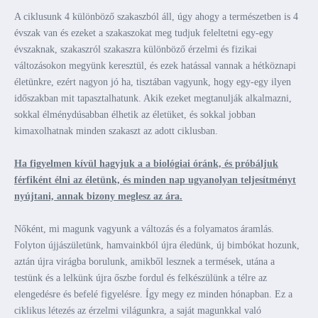
A ciklusunk 4 különböző szakaszból áll, úgy ahogy a természetben is 4
évszak van és ezeket a szakaszokat meg tudjuk feleltetni egy-egy
évszaknak, szakaszról szakaszra különböző érzelmi és fizikai
változásokon megyünk keresztül, és ezek hatással vannak a hétköznapi
életünkre, ezért nagyon jó ha, tisztában vagyunk, hogy egy-egy ilyen
időszakban mit tapasztalhatunk. Akik ezeket megtanulják alkalmazni,
sokkal élménydúsabban élhetik az életüket, és sokkal jobban
kimaxolhatnak minden szakaszt az adott ciklusban.
Ha figyelmen kívül hagyjuk a a biológiai óránk, és próbáljuk
férfiként élni az életünk, és minden nap ugyanolyan teljesítményt
nyújtani, annak bizony meglesz az ára.
Nőként, mi magunk vagyunk a változás és a folyamatos áramlás.
Folyton újjászületünk, hamvainkból újra éledünk, új bimbókat hozunk,
aztán újra virágba borulunk, amikből lesznek a termések, utána a
testünk és a lelkünk újra őszbe fordul és felkészülünk a télre az
elengedésre és befelé figyelésre. Így megy ez minden hónapban. Ez a
ciklikus létezés az érzelmi világunkra, a saját magunkkal való