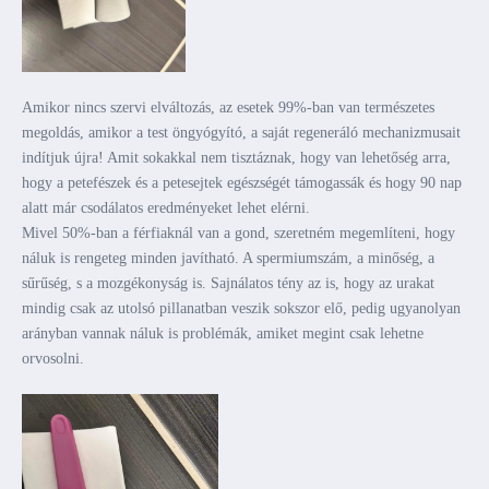
Amikor nincs szervi elváltozás, az esetek 99%-ban van természetes
megoldás, amikor a test öngyógyító, a saját regeneráló mechanizmusait
indítjuk újra! Amit sokakkal nem tisztáznak, hogy van lehetőség arra,
hogy a petefészek és a petesejtek egészségét támogassák és hogy 90 nap
alatt már csodálatos eredményeket lehet elérni.
Mivel 50%-ban a férfiaknál van a gond, szeretném megemlíteni, hogy
náluk is rengeteg minden javítható. A spermiumszám, a minőség, a
sűrűség, s a mozgékonyság is. Sajnálatos tény az is, hogy az urakat
mindig csak az utolsó pillanatban veszik sokszor elő, pedig ugyanolyan
arányban vannak náluk is problémák, amiket megint csak lehetne
orvosolni.