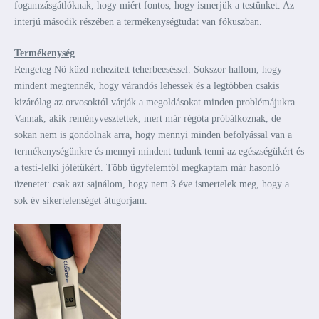
fogamzásgátlóknak, hogy miért fontos, hogy ismerjük a testünket. Az
interjú második részében a termékenységtudat van fókuszban.
Termékenység
Rengeteg Nő küzd nehezített teherbeeséssel. Sokszor hallom, hogy
mindent megtennék, hogy várandós lehessek és a legtöbben csakis
kizárólag az orvosoktól várják a megoldásokat minden problémájukra.
Vannak, akik reményvesztettek, mert már régóta próbálkoznak, de
sokan nem is gondolnak arra, hogy mennyi minden befolyással van a
termékenységünkre és mennyi mindent tudunk tenni az egészségükért és
a testi-lelki jólétükért. Több ügyfelemtől megkaptam már hasonló
üzenetet: csak azt sajnálom, hogy nem 3 éve ismertelek meg, hogy a
sok év sikertelenséget átugorjam.