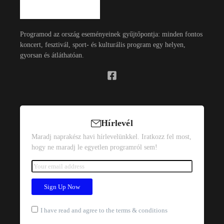
Programod az ország eseményeinek gyűjtőpontja: minden fontos
koncert, fesztivál, sport- és kulturális program egy helyen,
gyorsan és átláthatóan.
Hírlevél
Maradj naprakész havi hírlevelünkkel. Iratkozz fel most,
hogy ne maradj le egyetlen programról sem!
I have read and agree to the terms & conditions