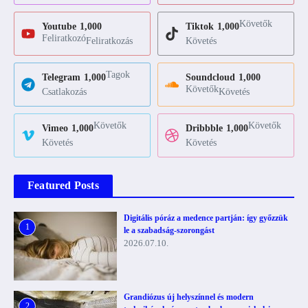
Követők
Youtube
1,000
Tiktok
1,000
Feliratkozó
Feliratkozás
Követés
Tagok
Telegram
1,000
Soundcloud
1,000
Követők
Csatlakozás
Követés
Követők
Követők
Vimeo
1,000
Dribbble
1,000
Követés
Követés
Featured Posts
Digitális póráz a medence partján: így győzzük
1
le a szabadság-szorongást
2026.07.10.
Grandiózus új helyszínnel és modern
2