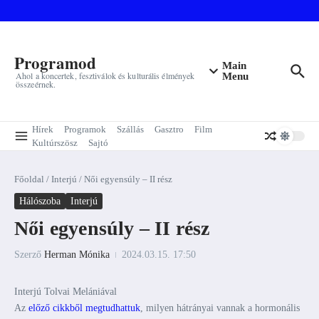
Ugrás a tartalomhoz
Programod
Main
Ahol a koncertek, fesztiválok és kulturális élmények
Menu
összeérnek.
Hírek
Programok
Szállás
Gasztro
Film
Kultúrszösz
Sajtó
Főoldal
/
Interjú
/
Női egyensúly – II rész
Hálószoba
Interjú
Női egyensúly – II rész
Szerző
Herman Mónika
2024.03.15.
17:50
Interjú Tolvai Melániával
Az
előző cikkből megtudhattuk
, milyen hátrányai vannak a hormonális