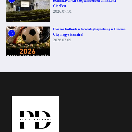
technikával vár szeptemberben a miskolci
CineFest
2026.07.10.
Először költözik a foci-világbajnokság a Cinema
3
City nagyvásznaira!
2026.07.09.