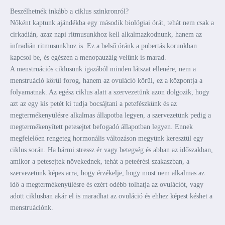
Beszélhetnék inkább a ciklus szinkronról?
Nőként kaptunk ajándékba egy második biológiai órát, tehát nem csak a
cirkadián, azaz napi ritmusunkhoz kell alkalmazkodnunk, hanem az
infradián ritmusunkhoz is. Ez a belső óránk a pubertás korunkban
kapcsol be, és egészen a menopauzáig velünk is marad.
A menstruációs ciklusunk igazából minden látszat ellenére, nem a
menstruáció körül forog, hanem az ovuláció körül, ez a központja a
folyamatnak. Az egész ciklus alatt a szervezetünk azon dolgozik, hogy
azt az egy kis petét ki tudja bocsájtani a petefészkünk és az
megtermékenyülésre alkalmas állapotba legyen, a szervezetünk pedig a
megtermékenyített petesejtet befogadó állapotban legyen. Ennek
megfelelően rengeteg hormonális változáson megyünk keresztül egy
ciklus során. Ha bármi stressz ér vagy betegség és abban az időszakban,
amikor a petesejtek növekednek, tehát a peteérési szakaszban, a
szervezetünk képes arra, hogy érzékelje, hogy most nem alkalmas az
idő a megtermékenyülésre és ezért odébb tolhatja az ovulációt, vagy
adott ciklusban akár el is maradhat az ovuláció és ehhez képest késhet a
menstruációnk.