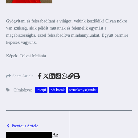
Gyógyítani és felszabadítani a világot, velünk kezdődik! Olyan nőkre
van szükség, akik példát mutatnak és felemelik egymást a
magabiztosságba, ezzel felszabadítva mindannyiunkat. Együtt bármire
képesek vagyunk.
Képek: Tolvai Melánia
Share Article
Címkézve:
interjú
női körök
termékenységtudat
Previous Article
Az