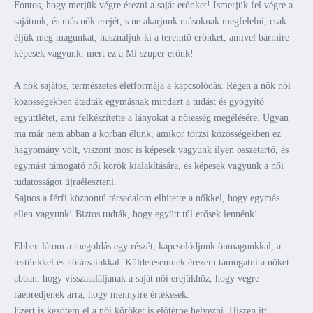
Fontos, hogy merjük végre érezni a saját erőnket! Ismerjük fel végre a
sajátunk, és más nők erejét, s ne akarjunk másoknak megfelelni, csak
éljük meg magunkat, használjuk ki a teremtő erőnket, amivel bármire
képesek vagyunk, mert ez a Mi szuper erőnk!
A nők sajátos, természetes életformája a kapcsolódás. Régen a nők női
közösségekben átadták egymásnak mindazt a tudást és gyógyító
együttlétet, ami felkészítette a lányokat a nőiesség megélésére. Ugyan
ma már nem abban a korban élünk, amikor törzsi közösségekben ez
hagyomány volt, viszont most is képesek vagyunk ilyen összetartó, és
egymást támogató női körök kialakítására, és képesek vagyunk a női
tudatosságot újraéleszteni.
Sajnos a férfi központú társadalom elhitette a nőkkel, hogy egymás
ellen vagyunk! Biztos tudták, hogy együtt túl erősek lennénk!
Ebben látom a megoldás egy részét, kapcsolódjunk önmagunkkal, a
testünkkel és nőtársainkkal. Küldetésemnek érezem támogatni a nőket
abban, hogy visszataláljanak a saját női erejükhöz, hogy végre
ráébredjenek arra, hogy mennyire értékesek.
Ezért is kezdtem el a női köröket is előtérbe helyezni. Hiszen itt