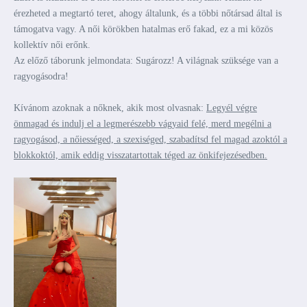
érezheted a megtartó teret, ahogy általunk, és a többi nőtársad által is
támogatva vagy. A női körökben hatalmas erő fakad, ez a mi közös
kollektív női erőnk.
Az előző táborunk jelmondata: Sugározz! A világnak szüksége van a
ragyogásodra!
Kívánom azoknak a nőknek, akik most olvasnak:
Legyél végre
önmagad és indulj el a legmerészebb vágyaid felé, merd megélni a
ragyogásod, a nőiességed, a szexiséged, szabadítsd fel magad azoktól a
blokkoktól, amik eddig visszatartottak téged az önkifejezésedben.