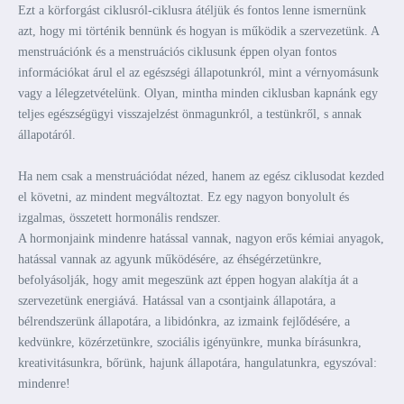
Ezt a körforgást ciklusról-ciklusra átéljük és fontos lenne ismernünk
azt, hogy mi történik bennünk és hogyan is működik a szervezetünk. A
menstruációnk és a menstruációs ciklusunk éppen olyan fontos
információkat árul el az egészségi állapotunkról, mint a vérnyomásunk
vagy a lélegzetvételünk. Olyan, mintha minden ciklusban kapnánk egy
teljes egészségügyi visszajelzést önmagunkról, a testünkről, s annak
állapotáról.
Ha nem csak a menstruációdat nézed, hanem az egész ciklusodat kezded
el követni, az mindent megváltoztat. Ez egy nagyon bonyolult és
izgalmas, összetett hormonális rendszer.
A hormonjaink mindenre hatással vannak, nagyon erős kémiai anyagok,
hatással vannak az agyunk működésére, az éhségérzetünkre,
befolyásolják, hogy amit megeszünk azt éppen hogyan alakítja át a
szervezetünk energiává. Hatással van a csontjaink állapotára, a
bélrendszerünk állapotára, a libidónkra, az izmaink fejlődésére, a
kedvünkre, közérzetünkre, szociális igényünkre, munka bírásunkra,
kreativitásunkra, bőrünk, hajunk állapotára, hangulatunkra, egyszóval:
mindenre!