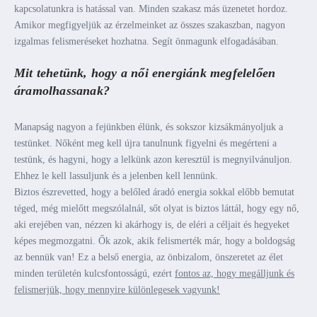
kapcsolatunkra is hatással van. Minden szakasz más üzenetet hordoz.
Amikor megfigyeljük az érzelmeinket az összes szakaszban, nagyon
izgalmas felismeréseket hozhatna. Segít önmagunk elfogadásában.
Mit tehetünk, hogy a női energiánk megfelelően
áramolhassanak?
Manapság nagyon a fejünkben élünk, és sokszor kizsákmányoljuk a
testünket. Nőként meg kell újra tanulnunk figyelni és megérteni a
testünk, és hagyni, hogy a lelkünk azon keresztül is megnyilvánuljon.
Ehhez le kell lassuljunk és a jelenben kell lennünk.
Biztos észrevetted, hogy a belőled áradó energia sokkal előbb bemutat
téged, még mielőtt megszólalnál, sőt olyat is biztos láttál, hogy egy nő,
aki erejében van, nézzen ki akárhogy is, de eléri a céljait és hegyeket
képes megmozgatni. Ők azok, akik felismerték már, hogy a boldogság
az bennük van! Ez a belső energia, az önbizalom, önszeretet az élet
minden területén kulcsfontosságú, ezért
fontos az, hogy megálljunk és
felismerjük, hogy mennyire különlegesek vagyunk!