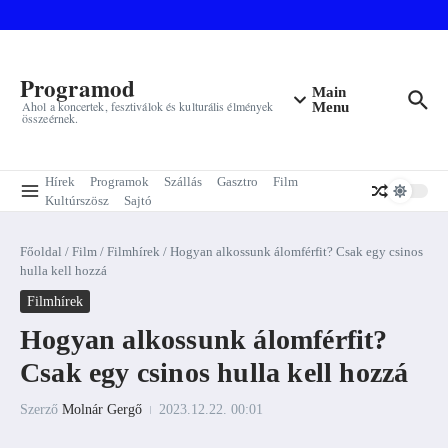
Ugrás a tartalomhoz
Programod
Main
Ahol a koncertek, fesztiválok és kulturális élmények
Menu
összeérnek.
Hírek
Programok
Szállás
Gasztro
Film
Kultúrszösz
Sajtó
Főoldal
/
Film
/
Filmhírek
/
Hogyan alkossunk álomférfit? Csak egy csinos
hulla kell hozzá
Filmhírek
Hogyan alkossunk álomférfit?
Csak egy csinos hulla kell hozzá
Szerző
Molnár Gergő
2023.12.22.
00:01