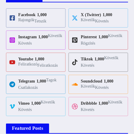
Facebook
1,000
X (Twitter)
1,000
Rajongók
Követők
Tetszik
Követés
Követők
Követők
Instagram
1,000
Pinterest
1,000
Követés
Rögzítés
Követők
Youtube
1,000
Tiktok
1,000
Feliratkozó
Feliratkozás
Követés
Tagok
Telegram
1,000
Soundcloud
1,000
Követők
Csatlakozás
Követés
Követők
Követők
Vimeo
1,000
Dribbble
1,000
Követés
Követés
Featured Posts