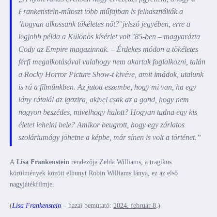
Frankenstein-mítoszt több műfajban is felhasználták a
’hogyan alkossunk tökéletes nőt?’ jelszó jegyében, erre a
legjobb példa a
Különös kísérlet
volt ’85-ben – magyarázta
Cody az Empire magazinnak. – Érdekes módon a tökéletes
férfi megalkotásával valahogy nem akartak foglalkozni, talán
a
Rocky Horror Picture Show
-t kivéve, amit imádok, utalunk
is rá a filmünkben. Az jutott eszembe, hogy mi van, ha egy
lány rátalál az igazira, akivel csak az a gond, hogy nem
nagyon beszédes, mivelhogy halott? Hogyan tudna egy kis
életet lehelni bele? Amikor beugrott, hogy egy zárlatos
szoláriumágy jöhetne a képbe, már sínen is volt a történet.”
A
Lisa Frankenstein
rendezője Zelda Williams, a tragikus
körülmények között elhunyt Robin Williams lánya, ez az első
nagyjátékfilmje.
(
Lisa Frankenstein
– hazai bemutató:
2024. február 8
.)