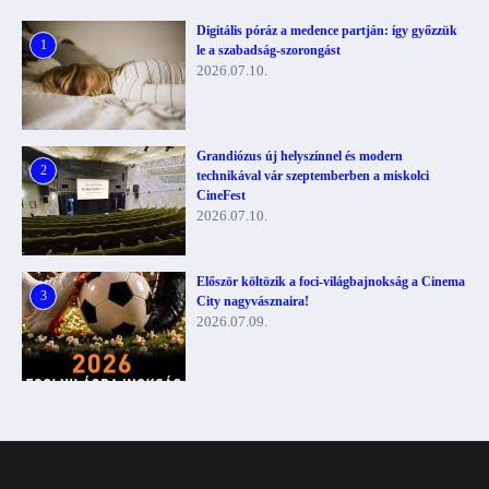
Digitális póráz a medence partján: így győzzük
1
le a szabadság-szorongást
2026.07.10.
Grandiózus új helyszínnel és modern
2
technikával vár szeptemberben a miskolci
CineFest
2026.07.10.
Először költözik a foci-világbajnokság a Cinema
3
City nagyvásznaira!
2026.07.09.