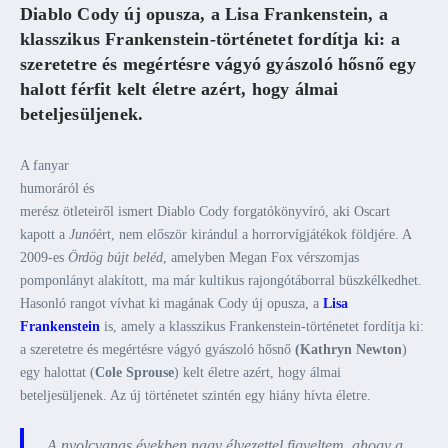
Diablo Cody új opusza, a Lisa Frankenstein, a
klasszikus Frankenstein-történetet fordítja ki: a
szeretetre és megértésre vágyó gyászoló hősnő egy
halott férfit kelt életre azért, hogy álmai
beteljesüljenek.
A fanyar
humoráról és
merész ötleteiről ismert Diablo Cody forgatókönyvíró, aki Oscart
kapott a
Junó
ért, nem először kirándul a horrorvígjátékok földjére. A
2009-es
Ördög bújt beléd
, amelyben Megan Fox vérszomjas
pomponlányt alakított, ma már kultikus rajongótáborral büszkélkedhet.
Hasonló rangot vívhat ki magának Cody új opusza, a
Lisa
Frankenstein
is, amely a klasszikus Frankenstein-történetet fordítja ki:
a szeretetre és megértésre vágyó gyászoló hősnő
(Kathryn
Newton
)
egy halottat (
Cole Sprouse
) kelt életre azért, hogy álmai
beteljesüljenek. Az új történetet szintén egy hiány hívta életre.
„A nyolcvanas években nagy élvezettel figyeltem, ahogy a