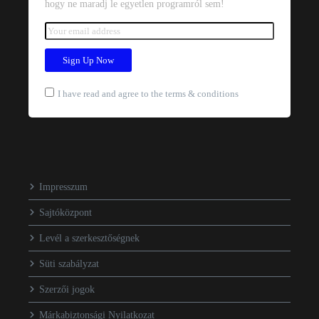
hogy ne maradj le egyetlen programról sem!
I have read and agree to the terms & conditions
Impresszum
Sajtóközpont
Levél a szerkesztőségnek
Süti szabályzat
Szerzői jogok
Márkabiztonsági Nyilatkozat