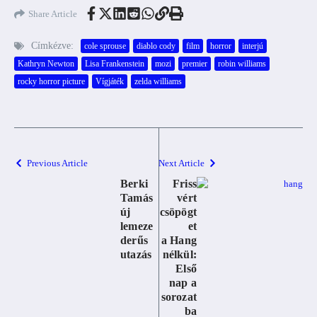
Share Article
Címkézve:
cole sprouse
diablo cody
film
horror
interjú
Kathryn Newton
Lisa Frankenstein
mozi
premier
robin williams
rocky horror picture
Vígjáték
zelda williams
Previous Article
Next Article
Berki
Friss
Tamás
vért
új
csöpögt
lemeze
et
derűs
a Hang
utazás
nélkül:
Első
nap a
sorozat
ba