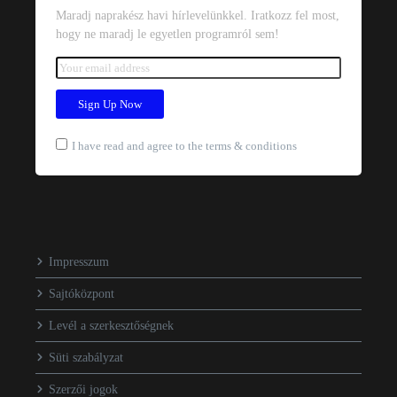
Maradj naprakész havi hírlevelünkkel. Iratkozz fel most,
hogy ne maradj le egyetlen programról sem!
I have read and agree to the terms & conditions
Impresszum
Sajtóközpont
Levél a szerkesztőségnek
Süti szabályzat
Szerzői jogok