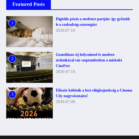
Featured Posts
Digitális póráz a medence partján: így győzzük
1
le a szabadság-szorongást
2026.07.10.
Grandiózus új helyszínnel és modern
2
technikával vár szeptemberben a miskolci
CineFest
2026.07.10.
Először költözik a foci-világbajnokság a Cinema
3
City nagyvásznaira!
2026.07.09.