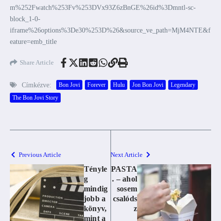
m%252Fwatch%253Fv%253DVx93Z6zBnGE%26id%3Dmntl-sc-
block_1-0-
iframe%26options%3De30%253D%26&source_ve_path=MjM4NTE&f
eature=emb_title
Share Article
Címkézve:
Bon Jovi
Forever
Hulu
Jon Bon Jovi
Legendary
The Bon Jovi Story
Previous Article
Next Article
Tényle
PASTA
g
. – ahol
mindig
sosem
jobb a
csalóds
könyv,
z
mint a