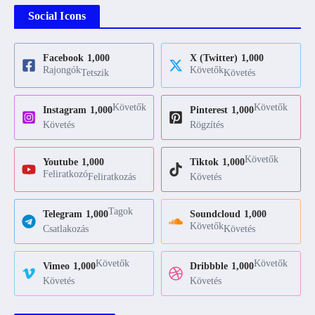
Social Icons
Facebook
1,000
X (Twitter)
1,000
Rajongók
Követők
Tetszik
Követés
Követők
Követők
Instagram
1,000
Pinterest
1,000
Követés
Rögzítés
Követők
Youtube
1,000
Tiktok
1,000
Feliratkozó
Feliratkozás
Követés
Tagok
Telegram
1,000
Soundcloud
1,000
Követők
Csatlakozás
Követés
Követők
Követők
Vimeo
1,000
Dribbble
1,000
Követés
Követés