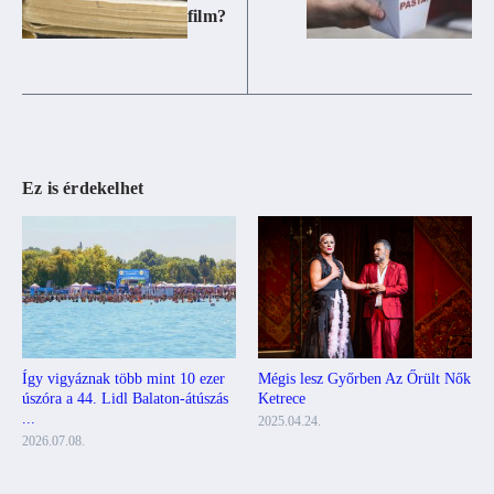
film?
Ez is érdekelhet
Mégis lesz Győrben Az Őrült Nők
Így vigyáznak több mint 10 ezer
Ketrece
úszóra a 44. Lidl Balaton-átúszás
...
2025.04.24.
2026.07.08.