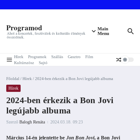
Ugrás a tartalomhoz
Programod
Main
Ahol a koncertek, fesztiválok és kulturális élmények
Menu
összeérnek.
Hírek
Programok
Szállás
Gasztro
Film
Kultúrszösz
Sajtó
Főoldal
/
Hírek
/
2024-ben érkezik a Bon Jovi legújabb albuma
Hírek
2024-ben érkezik a Bon Jovi
legújabb albuma
Szerző
Balogh Renáta
2024.03.18.
09:23
Március 14-én jelentette be
Jon Bon Jovi
, a
Bon Jovi