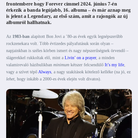
frontembere hogy Forever címmel 2024. június 7-én
érkezik a banda legújabb, 16. albuma – és már aznap meg
is jelent a
Legendary
, az első szám, amit a rajongók az új
albumról hallhatnak.
Az
1983-ban
alapított Bon Jovi a ’80-as évek egyik legnépszerűbb
rockzenekara volt. Több évtizedes pályafutásuk során olyan –
napjainkban is széles körben ismert és nagy népszerűségnek örvendő –
slágerekkel rukkoltak elő, mint a
Livin’ on a prayer
, a minden
valamirevaló házibulikban
minimum
kétszer felcsendülő
It’s my life
,
vagy a szívet tépő
Always
, a nagy szakítások kötelező kelléke (na jó, ez
lehet
, hogy inkább a 2000-es évek elején volt divatos).