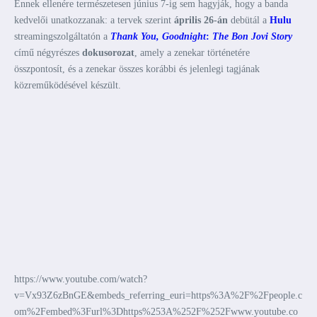
Ennek ellenére természetesen június 7-ig sem hagyják, hogy a banda
kedvelői unatkozzanak: a tervek szerint
április 26-án
debütál a
Hulu
streamingszolgáltatón a
Thank You, Goodnight
:
The Bon Jovi Story
című négyrészes
dokusorozat
, amely a zenekar történetére
összpontosít, és a zenekar összes korábbi és jelenlegi tagjának
közreműködésével készült.
https://www.youtube.com/watch?
v=Vx93Z6zBnGE&embeds_referring_euri=https%3A%2F%2Fpeople.c
om%2Fembed%3Furl%3Dhttps%253A%252F%252Fwww.youtube.co