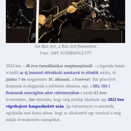
Jon Bon Jovi, a Bon Jovi frontembere
Fotó: AMY SUSSMAN/GETTY
2024-ben –
40 éves fennállásukat megünneplendő
– a legendás banda
is beállt
az új lemezzel előrukkoló zenekarok és előadók
sorába, és
június 7-én
megjelenteti
16. albumát
, a
Forevert
. Bár gőzerővel
dolgoztak és dolgoznak a jubileumi albumon, egy, a
Mix 104.1
Bostonnak nemrégiben adott rádióinterjúban
a banda
61 éves
frontembere,
Jon
elmondta, hogy még mindig lábadozik egy
2022-ben
végrehajtott hangszálműtét után
, így bármennyire is szeretnék,
egyáltalán nem biztos abban, hogy ez alkalomból egy turnéval is meg
tudják örvendeztetni rajongóikat.