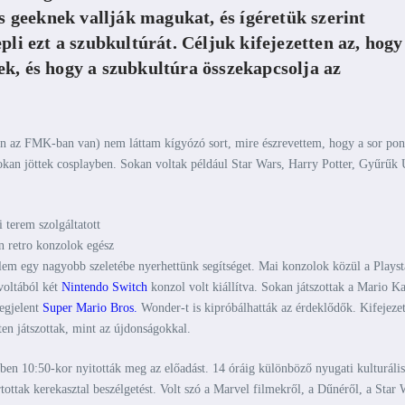
geeknek vallják magukat, és ígéretük szerint
pli ezt a szubkultúrát. Céljuk kifejezetten az, hogy
k, és hogy a szubkultúra összekapcsolja az
n az FMK-ban van) nem láttam kígyózó sort, mire észrevettem, hogy a sor pon
sokan jöttek cosplayben. Sokan voltak például Star Wars, Harry Potter, Gyűrűk 
 terem szolgáltatott
n retro konzolok egész
nelem egy nagyobb szeletébe nyerhettünk segítséget. Mai konzolok közül a Playst
voltából két
Nintendo Switch
konzol volt kiállítva. Sokan játszottak a Mario Ka
megjelent
Super Mario Bros.
Wonder-t is kipróbálhatták az érdeklődők. Kifejeze
ten játszottak, mint az újdonságokkal.
ben 10:50-kor nyitották meg az előadást. 14 óráig különböző nyugati kulturális
tottak kerekasztal beszélgetést. Volt szó a Marvel filmekről, a Dűnéről, a Star 