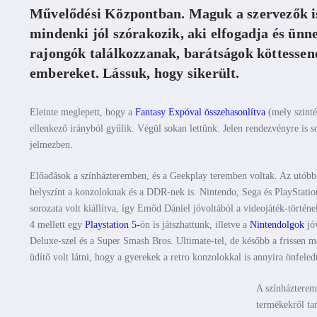
Művelődési Központban. Maguk a szervezők is 
mindenki jól szórakozik, aki elfogadja és ünne
rajongók találkozzanak, barátságok köttessene
embereket. Lássuk, hogy sikerült.
Eleinte meglepett, hogy a
Fantasy Expóval összehasonlítva
(mely szinté
ellenkező irányból gyűlik. Végül sokan lettünk. Jelen rendezvényre is 
jelmezben.
Előadások a színházteremben, és a Geekplay teremben voltak. Az utóbbi
helyszínt a konzoloknak és a DDR-nek is. Nintendo, Sega és PlayStatio
sorozata volt kiállítva, így Emőd Dániel jóvoltából a videojáték-törté
4 mellett egy
Playstation 5-
ön is játszhattunk, illetve a
Nintendolgok
jó
Deluxe-szel és a Super Smash Bros. Ultimate-tel, de később a frissen 
üdítő volt látni, hogy a gyerekek a retro konzolokkal is annyira önfeled
A színházterem
termékekről tar