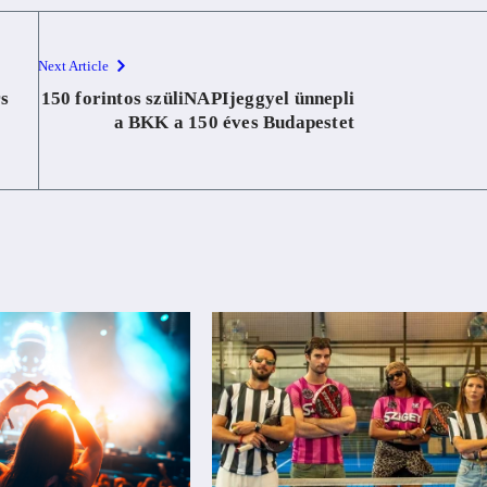
Next Article
rs
150 forintos szüliNAPIjeggyel ünnepli
a BKK a 150 éves Budapestet