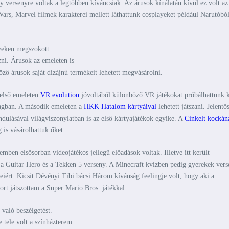
 versenyre voltak a legtöbben kíváncsiak. Az árusok kínálatán kívül ez volt az
rs, Marvel filmek karakterei mellett láthattunk cosplayeket például Narutóból
nyeken megszokott
zni. Árusok az emeleten is
böző árusok saját dizájnú termékeit lehetett megvásárolni.
 első emeleten
VR evolution
jóvoltából különböző VR játékokat próbálhattunk k
ságban. A második emeleten a
HKK Hatalom kártyáival
lehetett játszani. Jelentő
ulásával világviszonylatban is az első kártyajátékok egyike. A
Cinkelt kockán
 is vásárolhattuk őket.
mben elsősorban videojátékos jellegű előadások voltak. Illetve itt került
a Guitar Hero és a Tekken 5 verseny. A Minecraft kvízben pedig gyerekek vers
ért. Kicsit Dévényi Tibi bácsi Három kívánság feelingje volt, hogy aki a
rt játszottam a Super Mario Bros. játékkal.
való beszélgetést.
tele volt a színházterem.