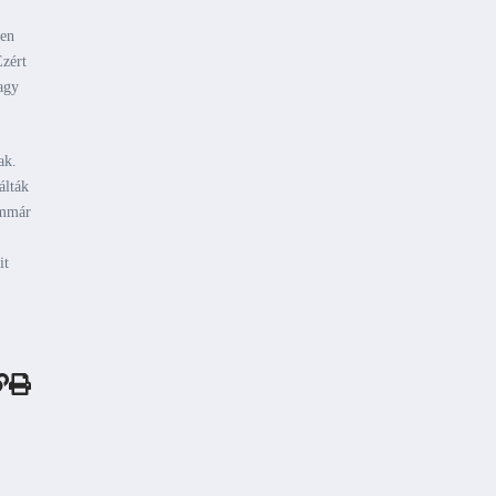
ken
Ezért
agy
ak.
álták
immár
it