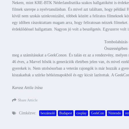
Nekem, mint KRE-BTK Néderlandisztika szakos hallgatóként is érdekes 
filmek szerepe a nyelvtanulásban. És mivel azt találtam, hogy például 
kívül nem szokás szinkronizálni, többek között a feliratos filmeknek k
egy időben rászoktattam magam arra, hogy feliratosan nézzek filmeket. A
érdeklődéssel hallgattam. Nagyon jó volt a beszélgetés. Egyszerre volt in
Tombolahúzás é
Összességében é
meg a számításukat a GeekConon. És talán ez az a rendezvény, melyen m
46 éves, a Marvel hősök is generációk életében jelen van, és mivel eze
gyerekek is. Nem utolsósorban a veterán rajongók is már hozzák a gyere
kiszakadtak a szürke hétköznapokból és egy kicsit lazítottak. A GeekCo
Karasz Attila írása
Share Article
Címkézve:
beszámoló
Budapest
cosplay
GeekCon
Nintendo
rer