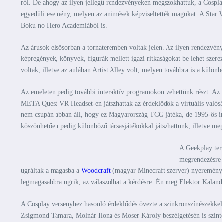
ról. De ahogy az ilyen jellegű rendezvényeken megszokhattuk, a Cosplay
egyedüli esemény, melyen az animések képviseltették magukat. A Star Wa
Boku no Hero Academiából is.
Az árusok elsősorban a tornateremben voltak jelen. Az ilyen rendezvé
képregények, könyvek, figurák mellett igazi ritkaságokat be lehet szere
voltak, illetve az aulában Artist Alley volt, melyen továbbra is a külön
Az emeleten pedig további interaktív programokon vehettünk részt. Az
META Quest VR Headset-en játszhattak az érdeklődők a virtuális való
nem csupán abban áll, hogy ez Magyarország TCG játéka, de 1995-ös ind
köszönhetően pedig különböző társasjátékokkal játszhattunk, illetve meg
A Geekplay tere
megrendezésre 
ugráltak a magasba a
Woodcraft
(magyar Minecraft szerver) nyereményei
legmagasabbra ugrik, az válaszolhat a kérdésre. Én meg Elektor Kalando
A Cosplay versenyhez hasonló érdeklődés övezte a szinkronszínészekkel 
Zsigmond Tamara, Molnár Ilona és Moser Károly beszélgetésén is szinte 