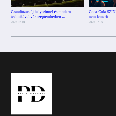
Grandiózus új helyszínnel és modern
Coca-Cola SZIN: a
technikával vár szeptemberben ...
nem lemerít
2026.07.10.
2026.07.05.