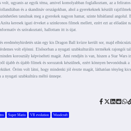
volt, ugyanis az egyik téma, amivel komolyabban foglalkoztam, az a feliratos
Hollandiában és a skandináv országokban, ahol a gyerekeknek készült rajzfilme
öszönhetően tanulnak meg a gyerekek nagyon hamar, szinte hibátlanul angolul. 
zóta keresek igazi érveket a szinkronos filmek mellett, ezért ezt az előadást n
formatív és szórakoztató, hallottam itt is újat.
s eredményhirdetés után egy kis Dragon Ball kvízre került sor, majd elbúcsúzt
rdemes volt eljönni. Elsősorban a nyugati szubkulturális termékek rajongói tal
inden korosztály képviselteti magát. Ami rendjén is van, hiszen a Star Wars 
kből újabb és újabb filmek és sorozatok készülnek, ezért könnyen bevonódnak a
küket. Öröm volt látni, hogy mindenki jól érezte magát, láthatóan tényleg kics
n a nyugati szubkultúra méltó ünnepe.
tro
Super Mario
VR evolution
Woodcraft