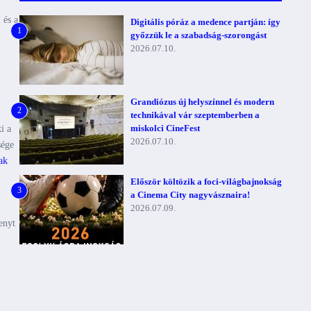
 és a
Digitális póráz a medence partján: így
1
győzzük le a szabadság-szorongást
2026.07.10.
Grandiózus új helyszínnel és modern
2
technikával vár szeptemberben a
miskolci CineFest
i a
2026.07.10.
sége
ak
Először költözik a foci-világbajnokság
3
a Cinema City nagyvásznaira!
2026.07.09.
enyt