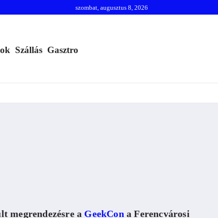
szombat, augusztus 8, 2026
mok
Szállás
Gasztro
ült megrendezésre a
GeekCon
a Ferencvárosi