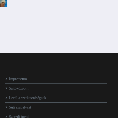
a
Impresszum
Sajtóközpont
Levél a szerkesztőségnek
Süti szabályzat
Szerzői jogok