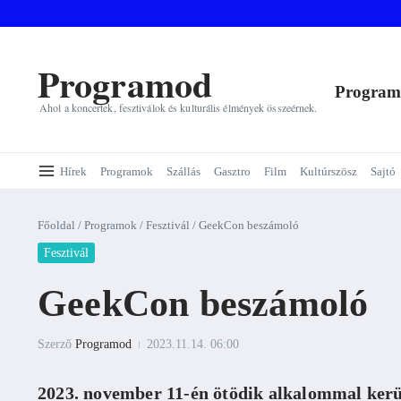
Ugrás a tartalomhoz
Programod
Progra
Ahol a koncertek, fesztiválok és kulturális élmények összeérnek.
Hírek
Programok
Szállás
Gasztro
Film
Kultúrszösz
Sajtó
Főoldal
/
Programok
/
Fesztivál
/
GeekCon beszámoló
Fesztivál
GeekCon beszámoló
Szerző
Programod
2023.11.14.
06:00
2023. november 11-én ötödik alkalommal ker