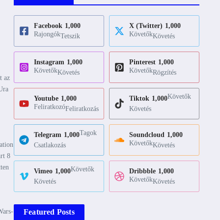
Facebook
1,000
X (Twitter)
1,000
Rajongók
Követők
Tetszik
Követés
Instagram
1,000
Pinterest
1,000
Követők
Követők
Követés
Rögzítés
t az
Ura
Követők
Youtube
1,000
Tiktok
1,000
Feliratkozó
Feliratkozás
Követés
Tagok
Telegram
1,000
Soundcloud
1,000
Követők
ation
Csatlakozás
Követés
rt 8
tten
Követők
Vimeo
1,000
Dribbble
1,000
Követők
Követés
Követés
Wars-
Featured Posts