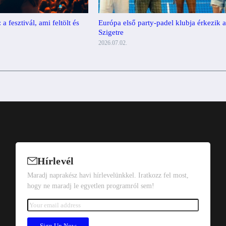
Európa első party-padel klubja érkezik 
 fesztivál, ami feltölt és
Szigetre
2026.07.02.
Hírlevél
Maradj naprakész havi hírlevelünkkel. Iratkozz fel most,
hogy ne maradj le egyetlen programról sem!