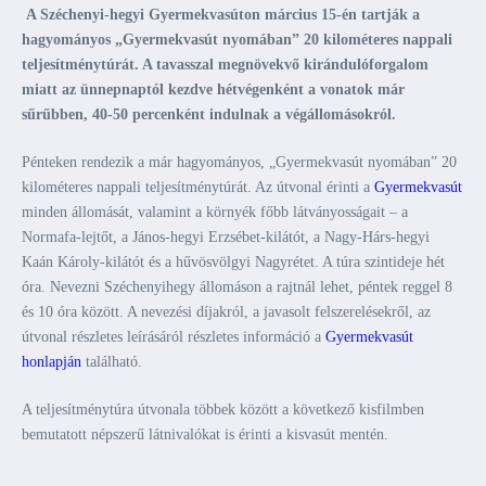
A Széchenyi-hegyi Gyermekvasúton március 15-én tartják a
hagyományos „Gyermekvasút nyomában” 20 kilométeres nappali
teljesítménytúrát. A tavasszal megnövekvő kirándulóforgalom
miatt az ünnepnaptól kezdve hétvégenként a vonatok már
sűrűbben, 40-50 percenként indulnak a végállomásokról.
Pénteken rendezik a már hagyományos, „Gyermekvasút nyomában” 20
kilométeres nappali teljesítménytúrát. Az útvonal érinti a
Gyermekvasút
minden állomását, valamint a környék főbb látványosságait – a
Normafa-lejtőt, a János-hegyi Erzsébet-kilátót, a Nagy-Hárs-hegyi
Kaán Károly-kilátót és a hűvösvölgyi Nagyrétet. A túra szintideje hét
óra. Nevezni Széchenyihegy állomáson a rajtnál lehet, péntek reggel 8
és 10 óra között. A nevezési díjakról, a javasolt felszerelésekről, az
útvonal részletes leírásáról részletes információ a
Gyermekvasút
honlapján
található.
A teljesítménytúra útvonala többek között a következő kisfilmben
bemutatott népszerű látnivalókat is érinti a kisvasút mentén.