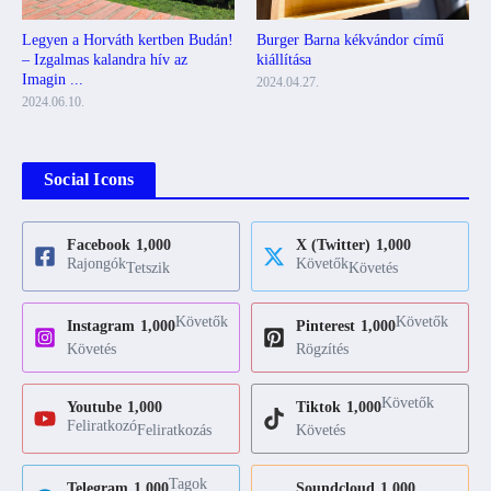
Legyen a Horváth kertben Budán!
Burger Barna kékvándor című
– Izgalmas kalandra hív az
kiállítása
Imagin ...
2024.04.27.
2024.06.10.
Social Icons
Facebook
1,000
X (Twitter)
1,000
Rajongók
Követők
Tetszik
Követés
Követők
Követők
Instagram
1,000
Pinterest
1,000
Követés
Rögzítés
Követők
Youtube
1,000
Tiktok
1,000
Feliratkozó
Feliratkozás
Követés
Tagok
Telegram
1,000
Soundcloud
1,000