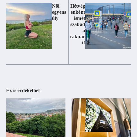
Női
Hétvég
egyens
enként
úly
ismét
szabad
a
rakpar
t!
Ez is érdekelhet