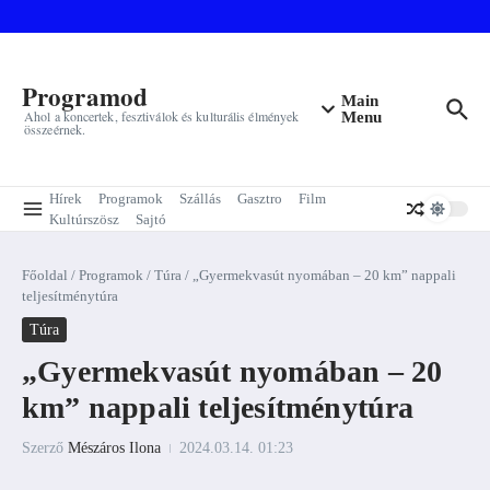
Ugrás a tartalomhoz
Programod
Main
Ahol a koncertek, fesztiválok és kulturális élmények
Menu
összeérnek.
Hírek
Programok
Szállás
Gasztro
Film
Kultúrszösz
Sajtó
Főoldal
/
Programok
/
Túra
/
„Gyermekvasút nyomában – 20 km” nappali
teljesítménytúra
Túra
„Gyermekvasút nyomában – 20
km” nappali teljesítménytúra
Szerző
Mészáros Ilona
2024.03.14.
01:23