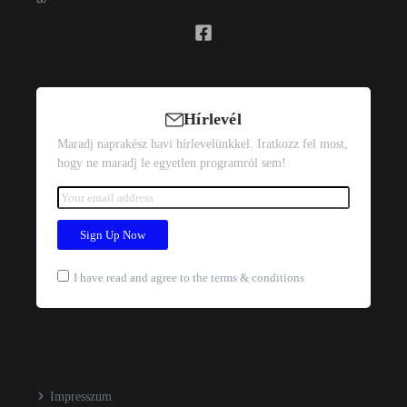
Hírlevél
Maradj naprakész havi hírlevelünkkel. Iratkozz fel most,
hogy ne maradj le egyetlen programról sem!
I have read and agree to the terms & conditions
Impresszum