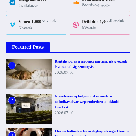
Követők
Csatlakozás
Követés
Követők
Követők
Vimeo
1,000
Dribbble
1,000
Követés
Követés
Featured Posts
Digitális póráz a medence partján: így győzzük
1
le a szabadság-szorongást
2026.07.10.
Grandiózus új helyszínnel és modern
2
technikával vár szeptemberben a miskolci
CineFest
2026.07.10.
Először költözik a foci-világbajnokság a Cinema
3