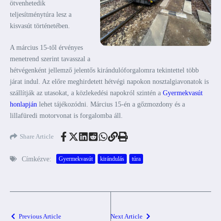
ötvenhetedik
teljesítménytúra lesz a
kisvasút történetében.
A március 15-től érvényes
menetrend szerint tavasszal a
hétvégenként jellemző jelentős kirándulóforgalomra tekintettel több
járat indul. Az előre meghirdetett hétvégi napokon nosztalgiavonatok is
szállítják az utasokat, a közlekedési napokról szintén a
Gyermekvasút
honlapján
lehet tájékozódni. Március 15-én a gőzmozdony és a
lillafüredi motorvonat is forgalomba áll.
Share Article
Címkézve:
Gyermekvasút
kirándulás
túra
Previous Article
Next Article