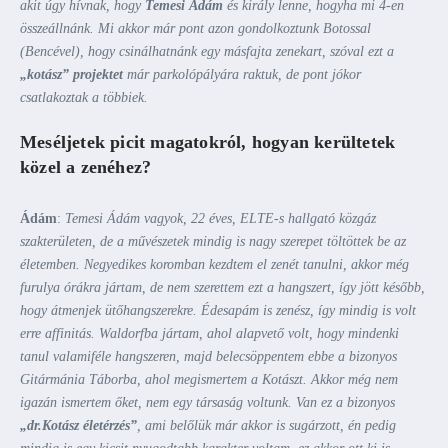
akit úgy hívnak, hogy
Temesi Ádám
és király lenne, hogyha mi 4-en
összeállnánk. Mi akkor már pont azon gondolkoztunk Botossal
(Bencével), hogy csinálhatnánk egy másfajta zenekart, szóval ezt a
„kotász” projektet
már parkolópályára raktuk, de pont jókor
csatlakoztak a többiek.
Meséljetek picit magatokról, hogyan kerültetek
közel a zenéhez?
Ádám
:
Temesi Ádám vagyok, 22 éves, ELTE-s hallgató közgáz
szakterületen, de a művészetek mindig is nagy szerepet töltöttek be az
életemben. Negyedikes koromban kezdtem el zenét tanulni, akkor még
furulya órákra jártam, de nem szerettem ezt a hangszert, így jött később,
hogy átmenjek ütőhangszerekre. Édesapám is zenész, így mindig is volt
erre affinitás. Waldorfba jártam, ahol alapvető volt, hogy mindenki
tanul valamiféle hangszeren, majd belecsöppentem ebbe a bizonyos
Gitármánia Táborba, ahol megismertem a Kotászt. Akkor még nem
igazán ismertem őket, nem egy társaság voltunk. Van ez a bizonyos
„dr.Kotász életérzés”
, ami belőlük már akkor is sugárzott, én pedig