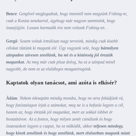
Bence
:
Gergővel megfogadtuk, hogy innentől nem megyünk Fishing-re,
csak a Kotász zenekarral, úgyhogy már nagyon szeretnénk, hogy
összejöjjön. Lassan harmadik éve nem voltunk Fishing-en…
Gergő
:
Sosem voltak irreálisan nagy terveink, mindig csak kisebb
célokat tűztünk ki magunk elé. Úgy vagyunk vele, hogy
bármilyen
színpadon szívesen zenélünk, ha mi és a közönség jól érezzük
magunkat.
Az meg már csak plusz dolog, ha ez a színpad minél
nagyobb, de nem ez az elsődleges mozgatórugónk.
Kaptatok olyan tanácsot, ami azóta is elkísér?
Ádám
:
Nekem édesapám mindig mondta, hogy ne arra feküdjünk rá,
hogy futószalagon írjuk a számokat, meg ne is a befutás legyen a cél,
hanem az, hogy érezzük jól magunkat, mert az sokkal többet ér
hosszútávon. Az a fontos, hogy milyen zenét csinálunk és hogy
összeszokott legyen a csapat, ha ez működik, akkor
teljesen mindegy,
hogy kinek zenélünk és hogy zenélünk, mert elsősorban magunk miatt