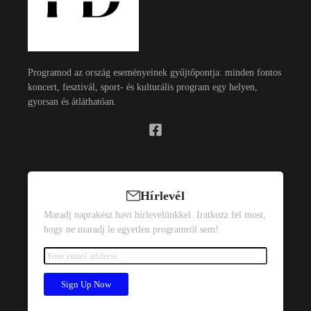
Programod az ország eseményeinek gyűjtőpontja: minden fontos
koncert, fesztivál, sport- és kulturális program egy helyen,
gyorsan és átláthatóan.
Hírlevél
Maradj naprakész havi hírlevelünkkel. Iratkozz fel most,
hogy ne maradj le egyetlen programról sem!