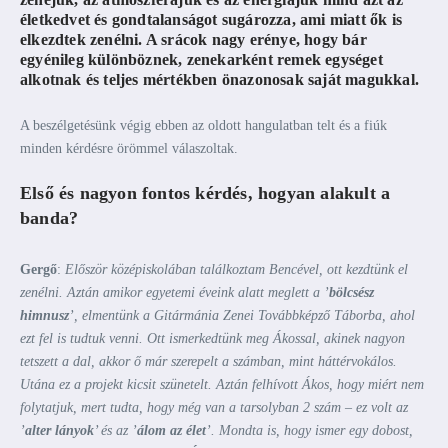
életkedvet és gondtalanságot sugározza, ami miatt ők is
elkezdtek zenélni. A srácok nagy erénye, hogy bár
egyénileg különböznek, zenekarként remek egységet
alkotnak és teljes mértékben önazonosak saját magukkal.
A beszélgetésünk végig ebben az oldott hangulatban telt és a fiúk
minden kérdésre örömmel válaszoltak.
Első és nagyon fontos kérdés, hogyan alakult a
banda?
Gergő
:
Először középiskolában találkoztam Bencével, ott kezdtünk el
zenélni. Aztán amikor egyetemi éveink alatt meglett a ’
bölcsész
himnusz
’, elmentünk a Gitármánia Zenei Továbbképző Táborba, ahol
ezt fel is tudtuk venni. Ott ismerkedtünk meg Ákossal, akinek nagyon
tetszett a dal, akkor ő már szerepelt a számban, mint háttérvokálos.
Utána ez a projekt kicsit szünetelt. Aztán felhívott Ákos, hogy miért nem
folytatjuk, mert tudta, hogy még van a tarsolyban 2 szám – ez volt az
’
alter lányok
’ és az ’
álom az élet
’. Mondta is, hogy ismer egy dobost,