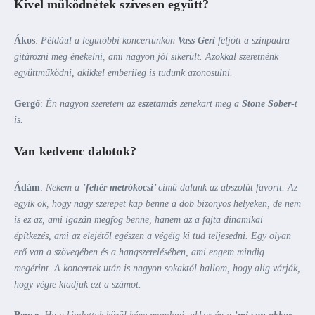
Kivel működnétek szívesen együtt?
Ákos
:
Például a legutóbbi koncertünkön
Vass Geri
feljött a színpadra
gitározni meg énekelni, ami nagyon jól sikerült. Azokkal szeretnénk
együttműködni, akikkel emberileg is tudunk azonosulni.
Gergő
:
Én nagyon szeretem az
eszetamás
zenekart meg a
Stone Sober
-t
is.
Van kedvenc dalotok?
Ádám
:
Nekem a ’
fehér metrókocsi
’ című dalunk az abszolút favorit. Az
egyik ok, hogy nagy szerepet kap benne a dob bizonyos helyeken, de nem
is ez az, ami igazán megfog benne, hanem az a fajta dinamikai
építkezés, ami az elejétől egészen a végéig ki tud teljesedni. Egy olyan
erő van a szövegében és a hangszerelésében, ami engem mindig
megérint. A koncertek után is nagyon sokaktól hallom, hogy alig várják,
hogy végre kiadjuk ezt a számot.