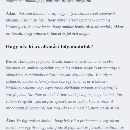
alapvetően
inkább pop, pop-rock irányba megyünk
.
Ádám
:
Azt nem tudnám leírni, hogy milyen stílusú zenét szeretnénk
játszani, viszont azt igen, hogy milyen érzést szeretnénk átadni a
közönségnek, és az az lenne, hogy
amikor lenézünk a színpadról, akkor
azt lássuk, hogy mindenki táncol és jól érzi magát
.
Hogy néz ki az alkotási folyamatotok?
Bence
:
Háromféle folyamat létezik, amire le lehet bontani: az első
folyamat az, amikor egyikünk egy teljes számot megír és megmutatja a
többieknek és minimális változtatásokat végzünk rajta. Van olyan
szituáció, amikor valamelyikünk hoz egy témát és arra közösen
kitalálunk valamit vagy egymásnak elküldünk valamit és kiegészítjük,
erre jó példa ’az álom az élet’. A harmadik pedig az, hogy leülünk, jön
valami és együtt írjuk meg az egészet, de ez csak a kreatív része. A
próbaterem folyamatiról Ádi meg Ákos tud mesélni, mert ott ők az ész.
Ákos
:
Ez úgy szokott kinézni, hogy bekerül a próbaterembe egy olyan
verzió, ami egy ilyen egy szál gitárral feljátszott és felénekelt változat, és