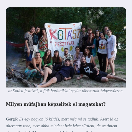
dr.Kotász fesztivál, a fiúk barátaikkal együtt táboroztak Szigetcsúcson.
Milyen műfajban képzelitek el magatokat?
Gergő
:
Ez egy nagyon jó kérdés, mert még mi se tudjuk. Azért jó az
alternatív zene, mert abba mindent bele lehet sűríteni, de szerintem