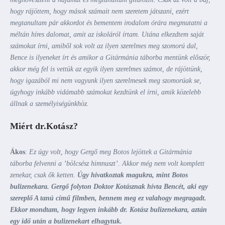
hogy rájöttem, hogy mások számait nem szeretem játszani, ezért
megtanultam pár akkordot és bementem irodalom órára megmutatni a
méltán híres dalomat, amit az iskoláról írtam. Utána elkezdtem saját
számokat írni, amiből sok volt az ilyen szerelmes meg szomorú dal,
Bence is ilyeneket írt és amikor a Gitármánia táborba mentünk először,
akkor még fel is vettük az egyik ilyen szerelmes számot, de rájöttünk,
hogy igazából mi nem vagyunk ilyen szerelmesek meg szomorúak se,
úgyhogy inkább vidámabb számokat kezdtünk el írni, amik közelebb
állnak a személyiségünkhöz.
Miért dr.Kotász?
Ákos
:
Ez úgy volt, hogy Gergő meg Botos lejöttek a Gitármánia
táborba felvenni a ’bölcsész himnuszt’. Akkor még nem volt komplett
zenekar, csak ők ketten.
Úgy hivatkoztak magukra, mint Botos
bulizenekara. Gergő folyton Doktor Kotásznak hívta Bencét, aki egy
szereplő A tanú című filmben, bennem meg ez valahogy megragadt.
Ekkor mondtam, hogy legyen inkább dr. Kotász bulizenekara, aztán
egy idő után a bulizenekart elhagytuk.