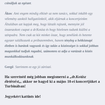
csináljuk az egészet
.
Ákos
:
Ami engem mindig elkísér az nem tanács, sokkal inkább egy
vélemény azoktól hallgatóinktól, akik eljárnak a koncertjeinkre.
Általában azt kapjuk meg, hogy látszik rajtunk, mennyire jól
összeszokott csapat a dr.Kotász és hogy hitelesen tudunk kiállni a
színpadra. Nem csak az köt minket össze, hogy zenélünk és hetente
egyszer találkozunk a próbateremben, hanem
tényleg a hétköznapi
életben is barátok vagyunk és így talán a közönséget is sokkal jobban
magunkkal tudjuk ragadni, számomra ez adja a varázsát a közös
munkálkodásunknak
.
Gergő
:
Szerintem ez egy jó zárószó.
Ha szeretnéd még jobban megismerni a „
dr.Kotász
életérzést
„, akkor ne hagyd ki a
május 10-ei koncertjüket a
Turbinában
!
Jegyekért
kattints ide
!