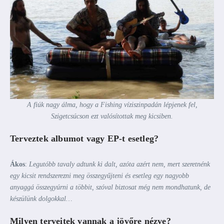
A fiúk nagy álma, hogy a Fishing víziszinpadán lépjenek fel,
Szigetcsúcson ezt valósítottak meg kicsiben.
Terveztek albumot vagy EP-t esetleg?
Ákos
:
Legutóbb tavaly adtunk ki dalt, azóta azért nem, mert szeretnénk
egy kicsit rendszerezni meg összegyűjteni és esetleg egy nagyobb
anyaggá összegyúrni a többit, szóval biztosat még nem mondhatunk, de
készülünk dolgokkal…
Milyen terveitek vannak a jövőre nézve?