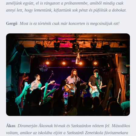
zenéljünk együtt, el is rángatott a próbaterembe, amiből mindig csak
annyi lett, hogy lementünk, kifizettünk sok pénzt és püföltük a dobokat.
Gergő
:
Most is ez történik csak már koncerten is megcsináljuk ezt!
Ákos
:
Diramerján Ákosnak hívnak és Szekszárdon nőttem fel. Másodikos
voltam, amikor az iskolába eljött a Szekszárdi Zeneiskola fúvószenekara