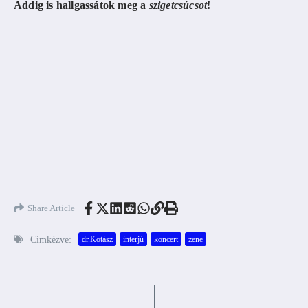
Addig is hallgassátok meg a
szigetcsúcsot
!
Share Article
Címkézve:
dr.Kotász
interjú
koncert
zene