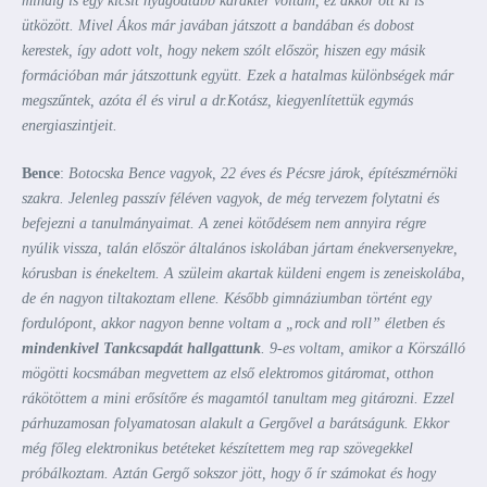
mindig is egy kicsit nyugodtabb karakter voltam, ez akkor ott ki is
ütközött. Mivel Ákos már javában játszott a bandában és dobost
kerestek, így adott volt, hogy nekem szólt először, hiszen egy másik
formációban már játszottunk együtt. Ezek a hatalmas különbségek már
megszűntek, azóta él és virul a dr.Kotász, kiegyenlítettük egymás
energiaszintjeit.
Bence
:
Botocska Bence vagyok, 22 éves és Pécsre járok, építészmérnöki
szakra. Jelenleg passzív féléven vagyok, de még tervezem folytatni és
befejezni a tanulmányaimat. A zenei kötődésem nem annyira régre
nyúlik vissza, talán először általános iskolában jártam énekversenyekre,
kórusban is énekeltem. A szüleim akartak küldeni engem is zeneiskolába,
de én nagyon tiltakoztam ellene. Később gimnáziumban történt egy
fordulópont, akkor nagyon benne voltam a „rock and roll” életben és
mindenkivel Tankcsapdát hallgattunk
. 9-es voltam, amikor a Körszálló
mögötti kocsmában megvettem az első elektromos gitáromat, otthon
rákötöttem a mini erősítőre és magamtól tanultam meg gitározni. Ezzel
párhuzamosan folyamatosan alakult a Gergővel a barátságunk. Ekkor
még főleg elektronikus betéteket készítettem meg rap szövegekkel
próbálkoztam. Aztán Gergő sokszor jött, hogy ő ír számokat és hogy