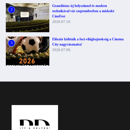
Grandiózus új helyszínnel és modern
2
technikával vár szeptemberben a miskolci
CineFest
2026.07.10.
Először költözik a foci-világbajnokság a Cinema
3
City nagyvásznaira!
2026.07.09.