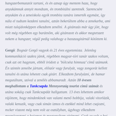
hangszerbemutatót tartani, és én aznap úgy mentem haza, hogy
anyukámnak annyit mondtam, én trombitálni szeretnék. Szerencsére
anyukám és a zeneiskola egyik trombita tanára ismerték egymást, így
nála el tudtam kezdeni tanulni, aztán bekerültem abba a zenekarba, ami
miatt tulajdonképpen elkezdtem zenélni. A gitározás már úgy jött, hogy
volt még régebben egy barátnőm, aki gitározott és akkor megtetszett
nekem a hangszer, végül pedig valahogy a basszusgitárnál kötöttem ki.
Gergő
:
Bognár Gergő vagyok és 21 éves egyetemista. Jelenleg
kommunikáció szakra járok, régebben magyar-töri tanár szakos voltam,
csak azt ott hagytam, ebből íródott a ’bölcsész himnusz’ című számunk.
Én szintén zeneibe jártam, először vagy furulyát, vagy zongorát kellett
tanulni és utána lehetett csak gitárt. Elkezdtem furulyázni, de hamar
megutáltam, szóval a zenélés abbamaradt. Aztán
10 évesen
meghallottam a
Tankcsapda
Mennyország tourist című számát
és
utána sokáig csak Tankcsapdát hallgattam. 13 éves lehettem amikor
rájöttem, hogy mindenkinek van valami menő hobbija, valaki vitorlázik,
valaki kenuzik, vagy csak simán izmos és ezekkel mind lehet csajozni,
rocker viszont még nem volt az osztályban, úgyhogy elkezdtem
megnöveszteni a hajamat és megtanultam gitározni. Csak az volt a baj,