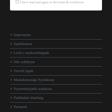
I have read and agree to the terms & conditions
Impresszum
Sajtóközpont
Levél a szerkesztőségnek
Süti szabályzat
Szerzői jogok
Márkabiztonsági Nyilatkozat
Nyereményjáték szabályzat
Publikálási lehetőség
Partnerek