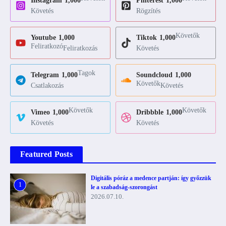
Instagram
1,000
Pinterest
1,000
Követés
Rögzítés
Követők
Youtube
1,000
Tiktok
1,000
Feliratkozó
Feliratkozás
Követés
Tagok
Telegram
1,000
Soundcloud
1,000
Követők
Csatlakozás
Követés
Követők
Követők
Vimeo
1,000
Dribbble
1,000
Követés
Követés
Featured Posts
Digitális póráz a medence partján: így győzzük
1
le a szabadság-szorongást
2026.07.10.