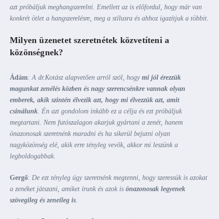
azt próbáljuk meghangszerelni. Emellett az is előfordul, hogy már van
konkrét ötlet a hangszerelésre, meg a stílusra és ahhoz igazítjuk a többit.
Milyen üzenetet szeretnétek közvetíteni a
közönségnek?
Ádám
:
A dr.Kotász alapvetően arról szól, hogy
mi jól érezzük
magunkat zenélés közben és nagy szerencsénkre vannak olyan
emberek, akik szintén élvezik azt, hogy mi élvezzük azt, amit
csinálunk
. Én azt gondolom inkább ez a célja és ezt próbáljuk
megtartani. Nem futószalagon akarjuk gyártani a zenét, hanem
önazonosak szeretnénk maradni és ha sikerül bejutni olyan
nagyközönség elé, akik erre tényleg vevők, akkor mi leszünk a
legboldogabbak.
Gergő
:
De ezt tényleg úgy szeretnénk megtenni, hogy szeressük is azokat
a zenéket játszani, amiket írunk és azok is
önazonosak legyenek
szövegileg és zeneileg is
.