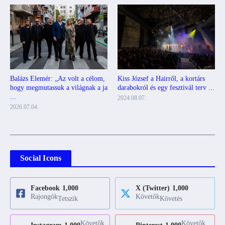
Kiss József a Hairről, a kortárs
Balázs Elemér: „Az volt a célom,
darabokról és egy fesztivál terv ...
hogy megmutassuk a világnak a ja
...
2024.08.07.
2026.07.04.
Social Icons
Facebook
1,000
X (Twitter)
1,000
Rajongók
Követők
Tetszik
Követés
Követők
Követők