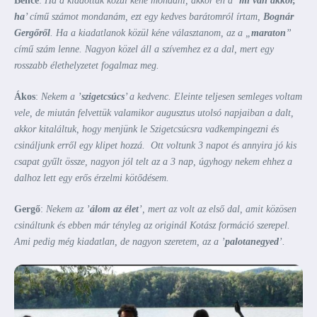
Bence
:
Ha a kiadottak közül kéne mondani, akkor én a ’
mi van akkor,
ha
’ című számot mondanám, ezt egy kedves barátomról írtam,
Bognár
Gergőről
. Ha a kiadatlanok közül kéne választanom, az a „
maraton
”
című szám lenne. Nagyon közel áll a szívemhez ez a dal, mert egy
rosszabb élethelyzetet fogalmaz meg.
Ákos
:
Nekem a ’
szigetcsúcs
’ a kedvenc. Eleinte teljesen semleges voltam
vele, de miután felvettük valamikor augusztus utolsó napjaiban a dalt,
akkor kitaláltuk, hogy menjünk le Szigetcsúcsra vadkempingezni és
csináljunk erről egy klipet hozzá. Ott voltunk 3 napot és annyira jó kis
csapat gyűlt össze, nagyon jól telt az a 3 nap, úgyhogy nekem ehhez a
dalhoz lett egy erős érzelmi kötődésem.
Gergő
:
Nekem az ’
álom az élet
’, mert az volt az első dal, amit közösen
csináltunk és ebben már tényleg az originál Kotász formáció szerepel.
Ami pedig még kiadatlan, de nagyon szeretem, az a ’
palotanegyed
’.