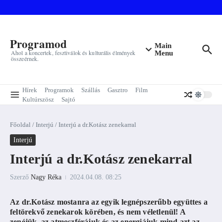
Ugrás a tartalomhoz
Programod
Main
Ahol a koncertek, fesztiválok és kulturális élmények
Menu
összeérnek.
Hírek
Programok
Szállás
Gasztro
Film
Kultúrszösz
Sajtó
Főoldal
/
Interjú
/
Interjú a dr.Kotász zenekarral
Interjú
Interjú a dr.Kotász zenekarral
Szerző
Nagy Réka
2024.04.08.
08:25
Az dr.Kotász mostanra az egyik legnépszerűbb együttes a
feltörekvő zenekarok körében, és nem véletlenül! A
zenéjük, az atmoszférájuk és az energiájuk mind azt az