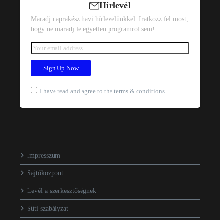
Hírlevél
Maradj naprakész havi hírlevelünkkel. Iratkozz fel most,
hogy ne maradj le egyetlen programról sem!
I have read and agree to the terms & conditions
Impresszum
Sajtóközpont
Levél a szerkesztőségnek
Süti szabályzat