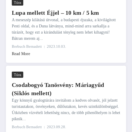
Túra
Lupa mellett Éjjel – 10 km / 5 km
A meseszép kilátású útvonal, a budapesti éjszaka, a kivilágított
Pesti oldal, és a Duna látványa, mind-mind arra sarkallja a
túrázót, hogy ezt a kirándulást tényleg nem lehet kihagyni!
Bátran merem aj...
Berbuch Bernadett
2023.10.03.
Read More
Túra
Csodabogyó Tanösvény: Máriagyűd
(Siklós mellett)
Egy könnyű gyalogtúrára invitálom a kedves olvasót, jól jelzett
turistautakon, ösvényeken, dűlőutakon, kevés szintkülönbséggel.
Útközben vízvételi lehetőség nincs, de több pihenőhelyen is lehet
piknik...
Berbuch Bernadett
2023.09.28.