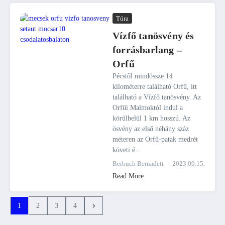
Túra
Vízfő tanösvény és
forrásbarlang –
Orfű
Pécstől mindössze 14
kilométerre található Orfű, itt
található a Vízfő tanösvény. Az
Orfűi Malmoktól indul a
körülbelül 1 km hosszú. Az
ösvény az első néhány száz
méteren az Orfű-patak medrét
követi é...
Berbuch Bernadett
2023.09.15.
Read More
1
2
3
4