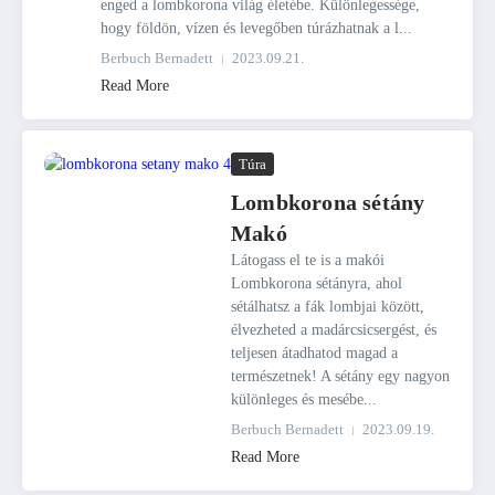
enged a lombkorona világ életébe. Különlegessége,
hogy földön, vízen és levegőben túrázhatnak a l...
Berbuch Bernadett
2023.09.21.
Read More
Túra
Lombkorona sétány
Makó
Látogass el te is a makói
Lombkorona sétányra, ahol
sétálhatsz a fák lombjai között,
élvezheted a madárcsicsergést, és
teljesen átadhatod magad a
természetnek! A sétány egy nagyon
különleges és mesébe...
Berbuch Bernadett
2023.09.19.
Read More