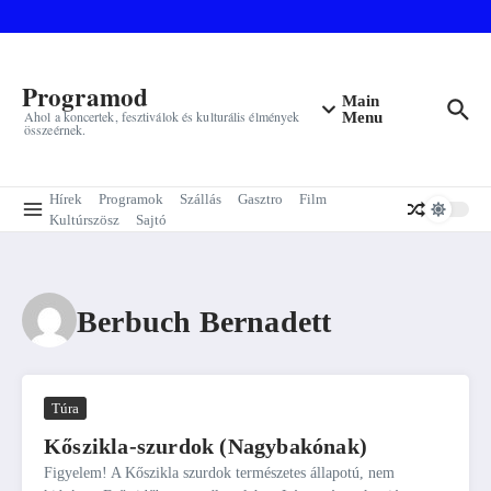
Ugrás a tartalomhoz
Programod
Main
Ahol a koncertek, fesztiválok és kulturális élmények
Menu
összeérnek.
Hírek
Programok
Szállás
Gasztro
Film
Kultúrszösz
Sajtó
Berbuch Bernadett
Túra
Kőszikla-szurdok (Nagybakónak)
Figyelem! A Kőszikla szurdok természetes állapotú, nem