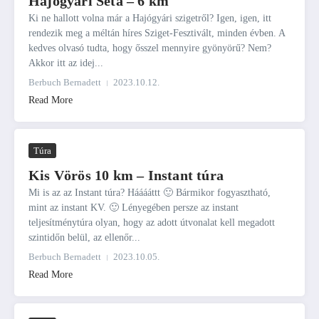
Hajógyári Séta – 6 km
Ki ne hallott volna már a Hajógyári szigetről? Igen, igen, itt
rendezik meg a méltán híres Sziget-Fesztivált, minden évben. A
kedves olvasó tudta, hogy ősszel mennyire gyönyörű? Nem?
Akkor itt az idej...
Berbuch Bernadett
2023.10.12.
Read More
Túra
Kis Vörös 10 km – Instant túra
Mi is az az Instant túra? Hááááttt 🙂 Bármikor fogyasztható,
mint az instant KV. 🙂 Lényegében persze az instant
teljesítménytúra olyan, hogy az adott útvonalat kell megadott
szintidőn belül, az ellenőr...
Berbuch Bernadett
2023.10.05.
Read More