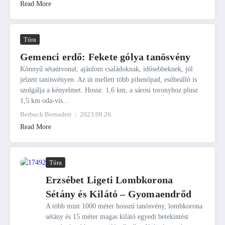
Read More
Túra
Gemenci erdő: Fekete gólya tanösvény
Könnyű sétaútvonal, ajánlom családoknak, idősebbeknek, jól
jelzett tanösvényen. Az út mellett több pihenőpad, esőbeálló is
szolgálja a kényelmet. Hossz: 1,6 km, a sárosi toronyhoz plusz
1,5 km oda-vis...
Berbuch Bernadett
2023.09.26.
Read More
Túra
Erzsébet Ligeti Lombkorona
Sétány és Kilátó – Gyomaendrőd
A több mint 1000 méter hosszú tanösvény, lombkorona
sétány és 15 méter magas kilátó egyedi betekintést