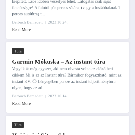
kiépített. Esős időben veszélyes lehet. Látogatás csak saját
felelősségre! A falutól pár perces sétára, (vagy a lustábbaknak 1
perces autóútra) t...
Berbuch Bernadett
2023.10.24.
Read More
Túra
Garmin Mókuska – Az instant túra
Vegyük át még egyszer, aki nem olvasta volna az előző heti
cikkem:Mi is az az Instant túra? Bármikor fogyasztható, mint az
instant KV. 🙂 Lényegében persze az instant teljesítménytúra
olyan, hogy az ad...
Berbuch Bernadett
2023.10.14.
Read More
Túra